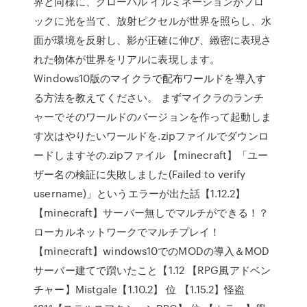
界と同様に、グローバル イルミネーションがブロ
ックに光を当て、放射ピクセルが世界を照らし、水
面が環境を反射し、影が正確に伸び、緻密に表現さ
れた物体が世界をリアルに表現します。
Windows10版のマイクラで配布ワールドを導入す
る方法を教えてください。 まずマイクラのランチ
ャーでそのワールドのバージョンを作って起動しま
す次はやりたいワールドを.zipファイルでダウンロ
ードしますその.zipファイル 【minecraft】「ユー
ザー名の検証に失敗しました(Failed to verify
username)」というエラーが出た話【1.12.2】
【minecraft】サーバー無しでマルチができる！？
ローカルネットワークでマルチプレイ！
【minecraft】windows10でのMODの導入＆MOD
サーバー建てで躓いたこと【1.12 【RPG風アドベン
チャー】Mistgale【1.10.2】 位 【1.15.2】怪盗