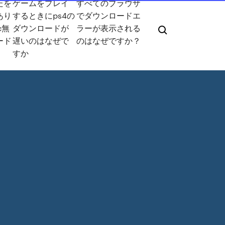
たを
ゲームをプレイ
すべてのブラウザ
あり
するときにps4の
でダウンロードエ
c無
ダウンロードが
ラーが表示される
ード
遅いのはなぜで
のはなぜですか？
すか