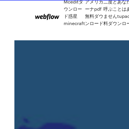
Mceditダ
アメリカ
二度とあな
ウンロー
ーナpdf
呼ぶことは
ド惑星
無料ダウ
ませんtupa
minecraft
ンロード
料ダウンロ