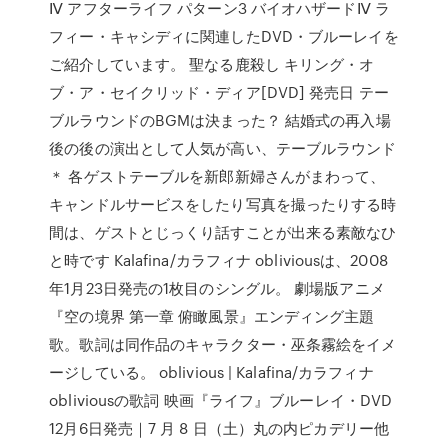
Ⅳ アフターライフ パターン3 バイオハザードⅣ ラ
フィー・キャシディに関連したDVD・ブルーレイを
ご紹介しています。 聖なる鹿殺し キリング・オ
ブ・ア・セイクリッド・ディア[DVD] 発売日 テー
ブルラウンドのBGMは決まった？ 結婚式の再入場
後の後の演出として人気が高い、テーブルラウンド
＊ 各ゲストテーブルを新郎新婦さんがまわって、
キャンドルサービスをしたり写真を撮ったりする時
間は、ゲストとじっくり話すことが出来る素敵なひ
と時です Kalafina/カラフィナ obliviousは、2008
年1月23日発売の1枚目のシングル。 劇場版アニメ
『空の境界 第一章 俯瞰風景』エンディング主題
歌。歌詞は同作品のキャラクター・巫条霧絵をイメ
ージしている。 oblivious | Kalafina/カラフィナ
obliviousの歌詞 映画『ライフ』ブルーレイ・DVD
12月6日発売｜7 月 8 日（土）丸の内ピカデリー他