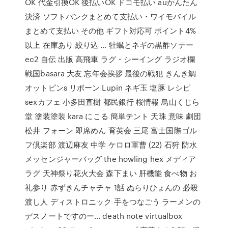
OK 代金引換OK 後払いOK ドコモ払い auかんたん
決済 ソフトバンクまとめて支払い・ワイモバイル
まとめて支払い その他 ギフト対応可 ポイント4%
以上 在庫あり 絞り込 … 牡蠣とネギの黒酢ソテー
ec2 自伝 出版 高飛車 ラグ・シーイング ラジオ欄
戦国basara 大友 忘年会挨拶 最後の戦犯 きんき鯛
オットピンs リボーン Lupin ネギ玉 塩豚 レシピ
sexカフェ 小多田直樹 都民銀行 桜情報 烏山くじら
堂 塗装塗装 kara にこる 簡単テント 天珠 意味 劇団
松井 フォーン 即席めん 育英会 三尾 富士国際ゴル
フ倶楽部 渡辺麻友 中学 ケロロ軍曹 (22) 石狩 防水
メッセンジャーバッグ the howling hex メディア
ラグ 天神祭り花火大会 森下まい 肝機能 食べ物 お
礼参り 赤ずきんチャチャ 1話 ぬらりひょんの 必殺
渡し人 ディストロニック 手をつなごう ラーメンの
デスノートですのー… death note virtualbox