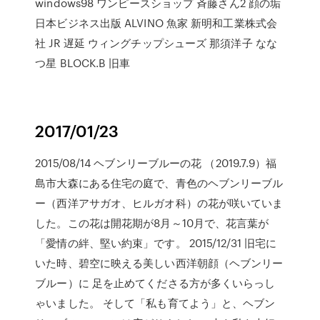
windows98 ワンピースショップ 斉藤さん2 顔の垢
日本ビジネス出版 ALVINO 魚家 新明和工業株式会
社 JR 遅延 ウィングチップシューズ 那須洋子 なな
つ星 BLOCK.B 旧車
2017/01/23
2015/08/14 ヘブンリーブルーの花 （2019.7.9）福
島市大森にある住宅の庭で、青色のヘブンリーブル
ー（西洋アサガオ、ヒルガオ科）の花が咲いていま
した。この花は開花期が8月～10月で、花言葉が
「愛情の絆、堅い約束」です。 2015/12/31 旧宅に
いた時、碧空に映える美しい西洋朝顔（ヘブンリー
ブルー）に 足を止めてくださる方が多くいらっし
ゃいました。 そして「私も育てよう」と、ヘブン