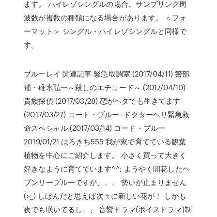
ます。 ハイレゾシングルの場合、サンプリング周
波数が複数の種類になる場合があります。 ＜フォ
ーマット＞ シングル・ハイレゾシングルと同様で
す。
ブルーレイ 関連記事 緊急取調室 (2017/04/11) 警部
補・碓氷弘一～殺しのエチュード～ (2017/04/10)
貴族探偵 (2017/03/28) 恋がヘタでも生きてます
(2017/03/27) コード・ブルー -ドクターヘリ緊急救
命スペシャル (2017/03/14) コード・ブルー
2019/01/21 はろきち555 我が家で育てている観葉
植物を中心にご紹介します。 小さく買って大きく
好きなように育てています^^; ようやく開花したヘ
ブンリーブルーですが、、、 勢いが止まりません
(>_) しぼんだと思えば次々に新しい花が！ しかも
夜でも咲いてるし、、 音響ドラマ(ボイスドラマ)制